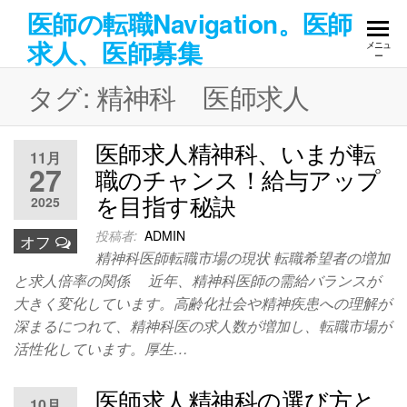
コ
医師の転職Navigation。医師
ン
求人、医師募集
メニュ
テ
ー
ン
タグ:
精神科 医師求人
ツ
へ
医師求人精神科、いまが転
ス
11月
キ
27
職のチャンス！給与アップ
ッ
を目指す秘訣
2025
プ
投稿者:
ADMIN
オフ
精神科医師転職市場の現状 転職希望者の増加
と求人倍率の関係 近年、精神科医師の需給バランスが
大きく変化しています。高齢化社会や精神疾患への理解が
深まるにつれて、精神科医の求人数が増加し、転職市場が
活性化しています。厚生…
医師求人精神科の選び方と
10月