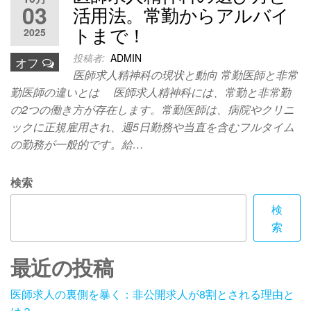
03
活用法。常勤からアルバイ
トまで！
2025
投稿者:
ADMIN
オフ
医師求人精神科の現状と動向 常勤医師と非常
勤医師の違いとは 医師求人精神科には、常勤と非常勤
の2つの働き方が存在します。常勤医師は、病院やクリニ
ックに正規雇用され、週5日勤務や当直を含むフルタイム
の勤務が一般的です。給…
検索
検
索
最近の投稿
医師求人の裏側を暴く：非公開求人が8割とされる理由と