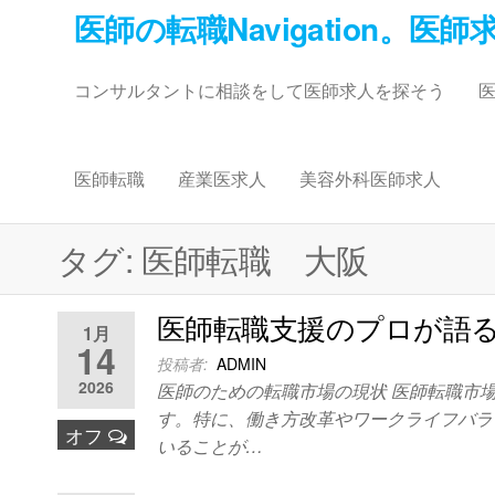
コ
医師の転職Navigation。医
ン
テ
コンサルタントに相談をして医師求人を探そう
ン
ツ
へ
ス
医師転職
産業医求人
美容外科医師求人
キ
ッ
タグ:
医師転職 大阪
プ
医師転職支援のプロが語
1月
14
投稿者:
ADMIN
2026
医師のための転職市場の現状 医師転職市
す。特に、働き方改革やワークライフバラ
オフ
いることが…