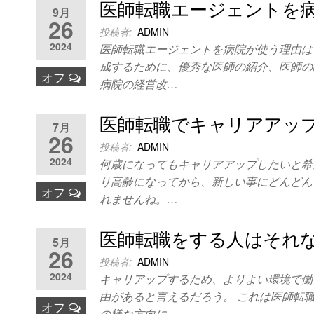
医師転職エージェントを
9月
26
投稿者:
ADMIN
2024
医師転職エージェントを病院が使う理由は
成するために、優秀な医師の紹介、医師の
オフ
病院の経営改…
医師転職でキャリアアッ
7月
26
投稿者:
ADMIN
2024
何歳になってもキャリアアップしたいと希
り高齢になってから、新しい事にどんどん
オフ
れませんね。…
医師転職をする人はそれ
5月
26
投稿者:
ADMIN
2024
キャリアップするため、よりよい環境で働
由があると言えるだろう。 これは医師転
オフ
の様な方向に…