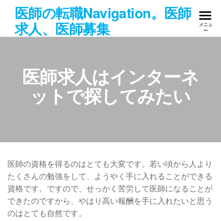
コ
医師の転職Navigation。医師
ン
求人、医師募集
メニュ
テ
ー
ン
ツ
へ
医師求人はインターネ
ス
ットで探してみたい
キ
ッ
プ
医師の資格を得るのはとても大変です。若い頃から人より
たくさんの勉強をして、ようやく手に入れることができる
資格です。ですので、せっかく苦労して医師になることが
できたのですから、やはり高い報酬を手に入れたいと思う
のはとても自然です。